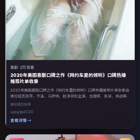
喜剧
·
2万 观看
2020年美国喜剧口碑之作《网约车里的倾听》口碑热播
推荐片单收录
2020年美国喜剧口碑之作《网约车里的倾听》口碑热播推荐片单收录由
维伦纽瓦执导，齐溪、马伊琍、赵涛领衔主演，全度妍、张译、肖战等联
合出演。剧情以喜剧类型为主线，融合美国本土叙事与人物弧光，适合检
维伦纽瓦
执导
索「喜剧电影 美国 维伦纽瓦 齐溪」等关键词的观众。2020年11月9日于
2020
169分钟
美国主流院线上映，随后登陆流媒体与电视端。影片在节奏、摄影与配乐
上强调沉浸体验，可作为片单推荐、影评长文与专题策划的引用素材。
查看详情 →