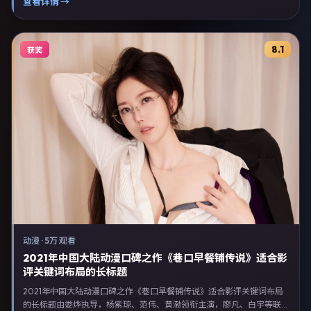
沉浸体验，可作为片单推荐、影评长文与专题策划的引用素材。
查看详情 →
8.1
获奖
动漫
·
5万 观看
2021年中国大陆动漫口碑之作《巷口早餐铺传说》适合影
评关键词布局的长标题
2021年中国大陆动漫口碑之作《巷口早餐铺传说》适合影评关键词布局
的长标题由娄烨执导，杨紫琼、范伟、黄渤领衔主演，廖凡、白宇等联合