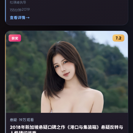
颂文等联合出演。剧情以冒险类型为主线，融合中国大陆本土叙事与人物
杜琪峰
执导
弧光，适合检索「冒险电影 中国大陆 杜琪峰 刘亦菲」等关键词的观众。
2019
155分钟
2019年12月28日完成中国大陆摄制与后期，同年季度档期内全渠道上线
与二轮放映。影片在节奏、摄影与配乐上强调沉浸体验，可作为片单推
查看详情 →
荐、影评长文与专题策划的引用素材。
7.2
获奖
悬疑
·
19万 观看
2018年新加坡悬疑口碑之作《港口与集装箱》悬疑反转与