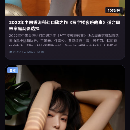
103分钟
2022年中国香港科幻口碑之作《写字楼夜班故事》适合周
末家庭观影选择
2022年中国香港科幻口碑之作《写字楼夜班故事》适合周末家庭观影选
择由是枝裕和执导，王景春、任素汐、黄渤领衔主演，周冬雨、赵丽颖等
联合出演。剧情以科幻类型为主线，融合中国香港本土叙事与人物弧光，
适合检索「科幻电影 中国香港 是枝裕和 王景春」等关键词的观众。
2022-10-15
👁
91,336
⭐
6.7
2022年10月15日完成中国香港摄制与后期，同年季度档期内全渠道上线
与二轮放映。影片在节奏、摄影与配乐上强调沉浸体验，可作为片单推
荐、影评长文与专题策划的引用素材。
日本