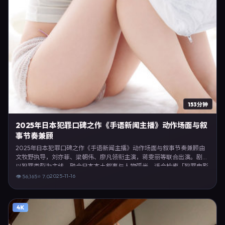
153分钟
2025年日本犯罪口碑之作《手语新闻主播》动作场面与叙
事节奏兼顾
2025年日本犯罪口碑之作《手语新闻主播》动作场面与叙事节奏兼顾由
文牧野执导，刘亦菲、梁朝伟、廖凡领衔主演，蒋雯丽等联合出演。剧情
以犯罪类型为主线，融合日本本土叙事与人物弧光，适合检索「犯罪电影
日本 文牧野 刘亦菲」等关键词的观众。2025年11月16日于日本主流院线
2025-11-16
👁
56,165
⭐
7.0
上映，随后登陆流媒体与电视端。影片在节奏、摄影与配乐上强调沉浸体
验，可作为片单推荐、影评长文与专题策划的引用素材。
4K