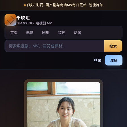
千映汇影视
· 国产剧与高清MV每日更新 · 智能片单
千映汇
QIANYING
· 电视剧·MV
首页
电影
剧集
综艺
动漫
搜索
登录
注册