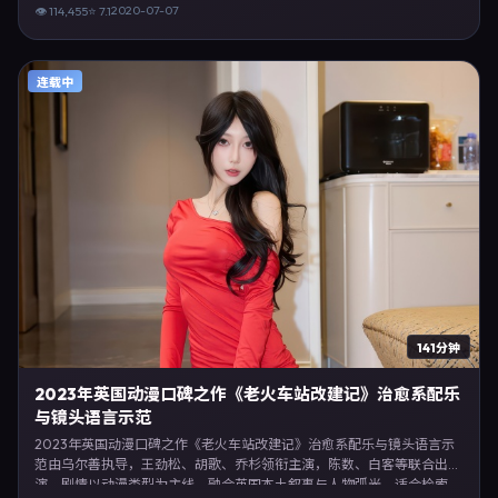
影 日本 许鞍华 宋佳」等关键词的观众。2020年7月7日日本首映礼举
2020-07-07
👁
114,455
⭐
7.1
办，全国多城路演与线上观影同步开启。影片在节奏、摄影与配乐上强调
沉浸体验，可作为片单推荐、影评长文与专题策划的引用素材。
连载中
141分钟
2023年英国动漫口碑之作《老火车站改建记》治愈系配乐
与镜头语言示范
2023年英国动漫口碑之作《老火车站改建记》治愈系配乐与镜头语言示
范由乌尔善执导，王劲松、胡歌、乔杉领衔主演，陈数、白客等联合出
演。剧情以动漫类型为主线，融合英国本土叙事与人物弧光，适合检索