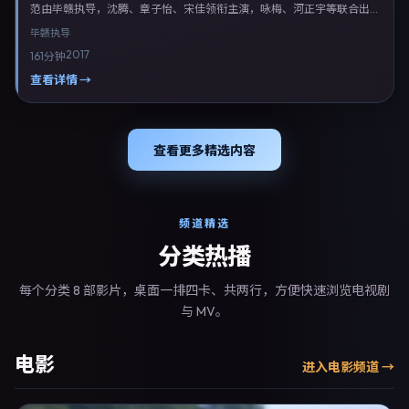
范由毕赣执导，沈腾、章子怡、宋佳领衔主演，咏梅、河正宇等联合出
演。剧情以喜剧类型为主线，融合中国香港本土叙事与人物弧光，适合检
毕赣
执导
索「喜剧电影 中国香港 毕赣 沈腾」等关键词的观众。2017年3月8日于中
2017
161分钟
国香港主流院线上映，随后登陆流媒体与电视端。影片在节奏、摄影与配
乐上强调沉浸体验，可作为片单推荐、影评长文与专题策划的引用素材。
查看详情 →
查看更多精选内容
频道精选
分类热播
每个分类 8 部影片，桌面一排四卡、共两行，方便快速浏览电视剧
与 MV。
电影
进入
电影
频道 →