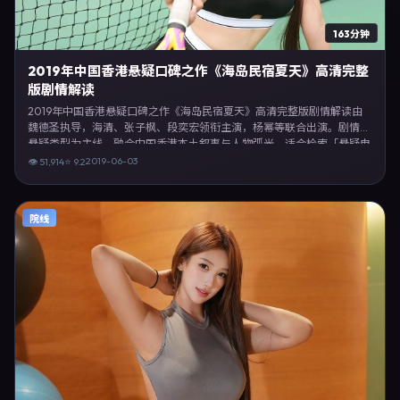
163分钟
2019年中国香港悬疑口碑之作《海岛民宿夏天》高清完整
版剧情解读
2019年中国香港悬疑口碑之作《海岛民宿夏天》高清完整版剧情解读由
魏德圣执导，海清、张子枫、段奕宏领衔主演，杨幂等联合出演。剧情以
悬疑类型为主线，融合中国香港本土叙事与人物弧光，适合检索「悬疑电
影 中国香港 魏德圣 海清」等关键词的观众。2019年6月3日于中国香港主
2019-06-03
👁
51,914
⭐
9.2
流院线上映，随后登陆流媒体与电视端。影片在节奏、摄影与配乐上强调
沉浸体验，可作为片单推荐、影评长文与专题策划的引用素材。
院线