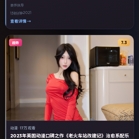
出演。剧情以动漫类型为主线，融合中国大陆本土叙事与人物弧光，适合
娄烨
执导
检索「动漫电影 中国大陆 娄烨 杨紫琼」等关键词的观众。2021年11月19
2021
138分钟
日完成中国大陆摄制与后期，同年季度档期内全渠道上线与二轮放映。影
片在节奏、摄影与配乐上强调沉浸体验，可作为片单推荐、影评长文与专
查看详情 →
题策划的引用素材。
7.3
趋势
动漫
·
17万 观看
2023年英国动漫口碑之作《老火车站改建记》治愈系配乐