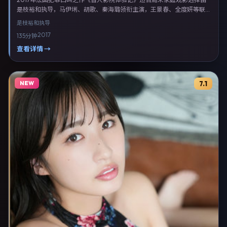
是枝裕和执导，马伊琍、胡歌、秦海璐领衔主演，王景春、全度妍等联合
出演。剧情以犯罪类型为主线，融合法国本土叙事与人物弧光，适合检索
是枝裕和
执导
「犯罪电影 法国 是枝裕和 马伊琍」等关键词的观众。2017年10月14日起
2017
135分钟
在法国地区网络平台首播，支持高清与多语言字幕。影片在节奏、摄影与
配乐上强调沉浸体验，可作为片单推荐、影评长文与专题策划的引用素
查看详情 →
材。
NEW
7.1