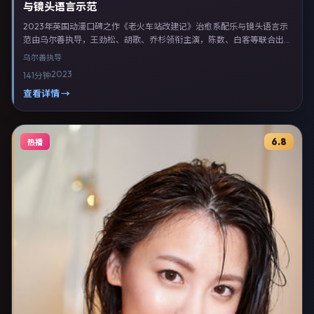
与镜头语言示范
2023年英国动漫口碑之作《老火车站改建记》治愈系配乐与镜头语言示
范由乌尔善执导，王劲松、胡歌、乔杉领衔主演，陈数、白客等联合出
演。剧情以动漫类型为主线，融合英国本土叙事与人物弧光，适合检索
乌尔善
执导
「动漫电影 英国 乌尔善 王劲松」等关键词的观众。2023年10月28日起
2023
141分钟
在英国地区网络平台首播，支持高清与多语言字幕。影片在节奏、摄影与
配乐上强调沉浸体验，可作为片单推荐、影评长文与专题策划的引用素
查看详情 →
材。
6.8
热播