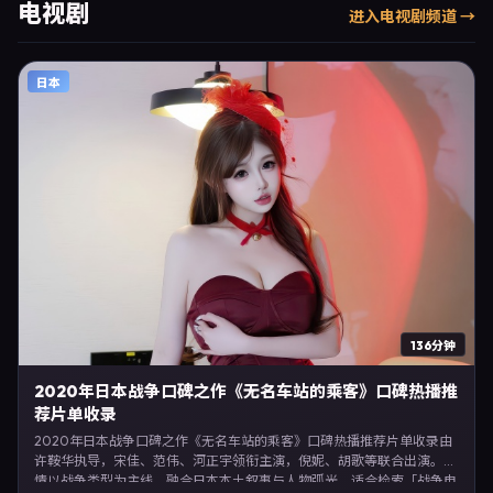
奏、摄影与配乐上强调沉浸体验，可作为片单推荐、影评长文与专题策划
电视剧
进入
电视剧
频道 →
的引用素材。
日本
136分钟
2020年日本战争口碑之作《无名车站的乘客》口碑热播推
荐片单收录
2020年日本战争口碑之作《无名车站的乘客》口碑热播推荐片单收录由
许鞍华执导，宋佳、范伟、河正宇领衔主演，倪妮、胡歌等联合出演。剧
情以战争类型为主线，融合日本本土叙事与人物弧光，适合检索「战争电