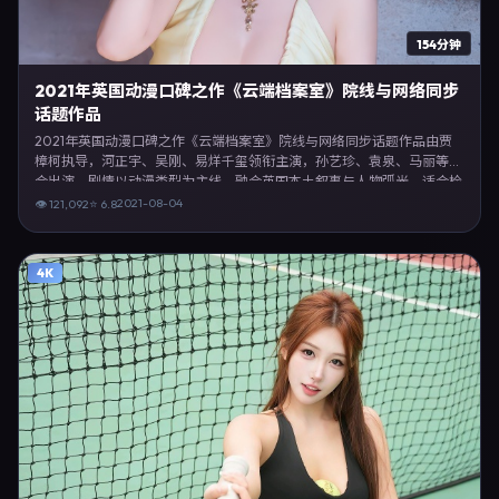
154分钟
2021年英国动漫口碑之作《云端档案室》院线与网络同步
话题作品
2021年英国动漫口碑之作《云端档案室》院线与网络同步话题作品由贾
樟柯执导，河正宇、吴刚、易烊千玺领衔主演，孙艺珍、袁泉、马丽等联
合出演。剧情以动漫类型为主线，融合英国本土叙事与人物弧光，适合检
索「动漫电影 英国 贾樟柯 河正宇」等关键词的观众。2021年8月4日起在
2021-08-04
👁
121,092
⭐
6.8
英国地区网络平台首播，支持高清与多语言字幕。影片在节奏、摄影与配
乐上强调沉浸体验，可作为片单推荐、影评长文与专题策划的引用素材。
4K