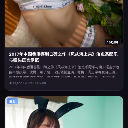
161分钟
2017年中国香港喜剧口碑之作《风从海上来》治愈系配乐
与镜头语言示范
2017年中国香港喜剧口碑之作《风从海上来》治愈系配乐与镜头语言示范
由毕赣执导，沈腾、章子怡、宋佳领衔主演，咏梅、河正宇等联合出演。
剧情以喜剧类型为主线，融合中国香港本土叙事与人物弧光，适合检索
「喜剧电影 中国香港 毕赣 沈腾」等关键词的观众。2017年3月8日于中国
2017-03-08
👁
28,700
⭐
6.6
香港主流院线上映，随后登陆流媒体与电视端。影片在节奏、摄影与配乐
上强调沉浸体验，可作为片单推荐、影评长文与专题策划的引用素材。
高分