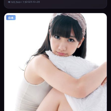
「动漫电影 英国 乌尔善 王劲松」等关键词的观众。2023年10月28日起
2023-10-28
👁
165,566
⭐
7.3
在英国地区网络平台首播，支持高清与多语言字幕。影片在节奏、摄影与
配乐上强调沉浸体验，可作为片单推荐、影评长文与专题策划的引用素
材。
日本