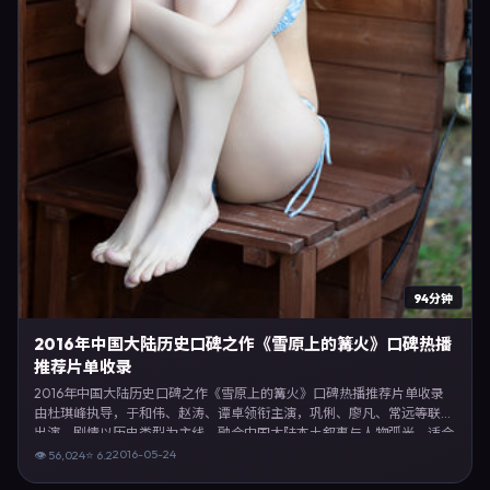
94分钟
2016年中国大陆历史口碑之作《雪原上的篝火》口碑热播
推荐片单收录
2016年中国大陆历史口碑之作《雪原上的篝火》口碑热播推荐片单收录
由杜琪峰执导，于和伟、赵涛、谭卓领衔主演，巩俐、廖凡、常远等联合
出演。剧情以历史类型为主线，融合中国大陆本土叙事与人物弧光，适合
检索「历史电影 中国大陆 杜琪峰 于和伟」等关键词的观众。2016年5月
2016-05-24
👁
56,024
⭐
6.2
24日起在内地地区网络平台首播，支持高清与多语言字幕。影片在节