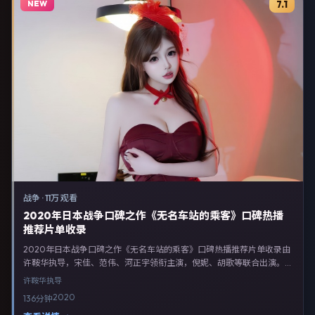
NEW
7.1
战争
·
11万 观看
2020年日本战争口碑之作《无名车站的乘客》口碑热播
推荐片单收录
2020年日本战争口碑之作《无名车站的乘客》口碑热播推荐片单收录由
许鞍华执导，宋佳、范伟、河正宇领衔主演，倪妮、胡歌等联合出演。剧
情以战争类型为主线，融合日本本土叙事与人物弧光，适合检索「战争电
许鞍华
执导
影 日本 许鞍华 宋佳」等关键词的观众。2020年7月7日日本首映礼举
2020
136分钟
办，全国多城路演与线上观影同步开启。影片在节奏、摄影与配乐上强调