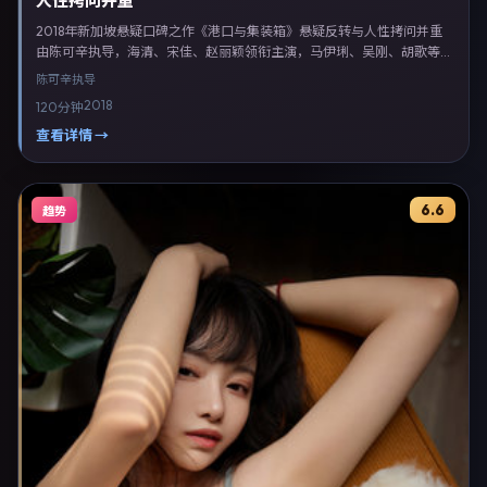
人性拷问并重
2018年新加坡悬疑口碑之作《港口与集装箱》悬疑反转与人性拷问并重
由陈可辛执导，海清、宋佳、赵丽颖领衔主演，马伊琍、吴刚、胡歌等联
合出演。剧情以悬疑类型为主线，融合新加坡本土叙事与人物弧光，适合
陈可辛
执导
检索「悬疑电影 新加坡 陈可辛 海清」等关键词的观众。2018年9月17日
2018
120分钟
于新加坡主流院线上映，随后登陆流媒体与电视端。影片在节奏、摄影与
配乐上强调沉浸体验，可作为片单推荐、影评长文与专题策划的引用素
查看详情 →
材。
6.6
趋势