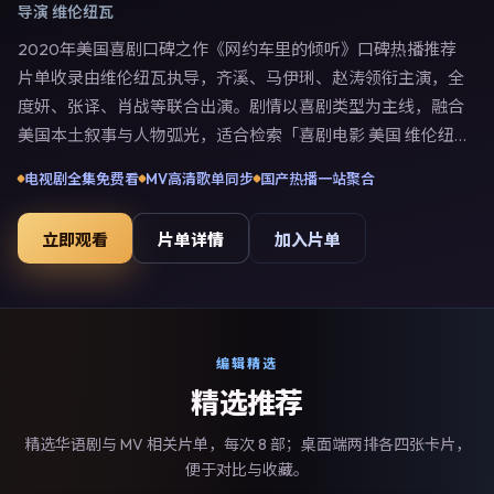
导演
维伦纽瓦
2020年美国喜剧口碑之作《网约车里的倾听》口碑热播推荐
片单收录由维伦纽瓦执导，齐溪、马伊琍、赵涛领衔主演，全
度妍、张译、肖战等联合出演。剧情以喜剧类型为主线，融合
美国本土叙事与人物弧光，适合检索「喜剧电影 美国 维伦纽
瓦 齐溪」等关键词的观众。2020年11月9日于美国主流院线上
电视剧全集免费看
MV高清歌单同步
国产热播一站聚合
映，随后登陆流媒体与电视端。影片在节奏、摄影与配乐上强
调沉浸体验，可作为片单推荐、影评长文与专题策划的引用素
立即观看
片单详情
加入片单
材。
编辑精选
精选推荐
精选华语剧与 MV 相关片单，每次 8 部；桌面端两排各四张卡片，
便于对比与收藏。