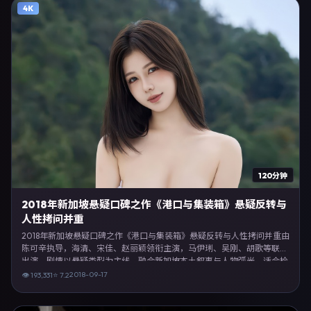
4K
120分钟
2018年新加坡悬疑口碑之作《港口与集装箱》悬疑反转与
人性拷问并重
2018年新加坡悬疑口碑之作《港口与集装箱》悬疑反转与人性拷问并重由
陈可辛执导，海清、宋佳、赵丽颖领衔主演，马伊琍、吴刚、胡歌等联合
出演。剧情以悬疑类型为主线，融合新加坡本土叙事与人物弧光，适合检
索「悬疑电影 新加坡 陈可辛 海清」等关键词的观众。2018年9月17日于
2018-09-17
👁
193,331
⭐
7.2
新加坡主流院线上映，随后登陆流媒体与电视端。影片在节奏、摄影与配
乐上强调沉浸体验，可作为片单推荐、影评长文与专题策划的引用素材。