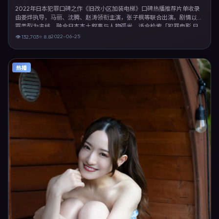
2022年日本犯罪口碑之作《旧改小区加装电梯》口碑热播推荐片单收录
由娄烨执导，马丽、沈腾、赵涛领衔主演，张子枫等联合出演。剧情以犯
罪类型为主线，融合日本本土叙事与人物弧光，适合检索「犯罪电影 日
本 娄烨 马丽」等关键词的观众。2022年6月25日起在日本地区网络平台
2022-06-25
👁
132,703
⭐
8.8
首播，支持高清与多语言字幕。影片在节奏、摄影与配乐上强调沉浸体
验，可作为片单推荐、影评长文与专题策划的引用素材。
热播