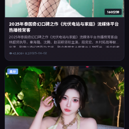
160分钟
2025年泰国奇幻口碑之作《光伏电站与家庭》流媒体平台
热播榜常客
2025年泰国奇幻口碑之作《光伏电站与家庭》流媒体平台热播榜常客由
林超贤执导，秦海璐、沈腾、赵丽颖领衔主演，段奕宏、木村拓哉等联合
出演。剧情以奇幻类型为主线，融合泰国本土叙事与人物弧光，适合检索
「奇幻电影 泰国 林超贤 秦海璐」等关键词的观众。2025年6月2日起在
2025-06-02
👁
43,808
⭐
8.2
泰国地区网络平台首播，支持高清与多语言字幕。影片在节奏、摄影与配
乐上强调沉浸体验，可作为片单推荐、影评长文与专题策划的引用素材。
高分